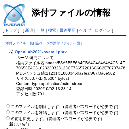
添付ファイルの情報
[
トップ
] [
新規
|
一覧
|
検索
|
最終更新
|
ヘルプ
|
ログイン
]
[
添付ファイル一覧
] [
全ページの添付ファイル一覧
]
OpenLab2021-overall.pptx
ページ:研究について
格納ファイル名:attach/B8A6B5E6A4CBA4C4A4A4A4C6_4F
70656E4C6162323032312D6F766572616C6C2E70707478
MD5ハッシュ値:21231fc18033469a7feaf967f0a6e582
サイズ:53.7KB (55004 bytes)
Content-type:application/octet-stream
登録日時:2020/10/02 16:38:14
アクセス数:791
このファイルを削除します。(管理者パスワードが必要です)
このファイルを凍結します。(管理者パスワードが必要です)
名前を変更します。(管理者パスワードが必要です)
新しい名前: