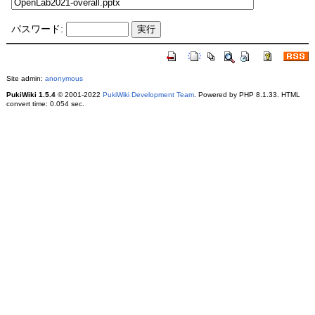
パスワード:
Site admin:
anonymous
PukiWiki 1.5.4
© 2001-2022
PukiWiki Development Team
. Powered by PHP 8.1.33. HTML
convert time: 0.054 sec.