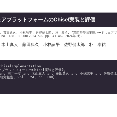
アプラットフォームのChisel実装と評価
, 藤田典久, 小林諒平, 佐野健太郎, 朴 泰祐, "適応型帯域圧縮ハードウェアプラ
188, RECONF2024-50, pp. 41-46, 2024年9月.
木山真人
藤田典久
小林諒平
佐野健太郎
朴 泰祐
ChiselImplementation

プラットフォームのChisel実装と評価},

 and 吉井一友 and 木山真人 and 藤田典久 and 小林諒平 and 佐野健太
報告, vol. 124, no. 188},
