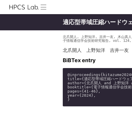
適応型帯域圧縮ハードウェ
北爪開人, 上野知洋, 吉井一友, 木山真人
子情報通信学会技術研究報告, vol. 124, no. 
北爪開人
上野知洋
吉井一友
BiBTex entry
@inproceedings{kitazume2024
title={適応型帯域圧縮ハードウェア
author={北爪開人 and 上野知洋
booktitle={電子情報通信学会技術研究
pages={41-46},

year={2024},
