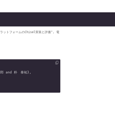
ットフォームのChisel実装と評価", 電
郎 and 朴　泰祐},
